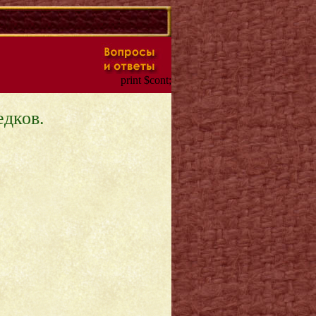
print $cont;
едков.