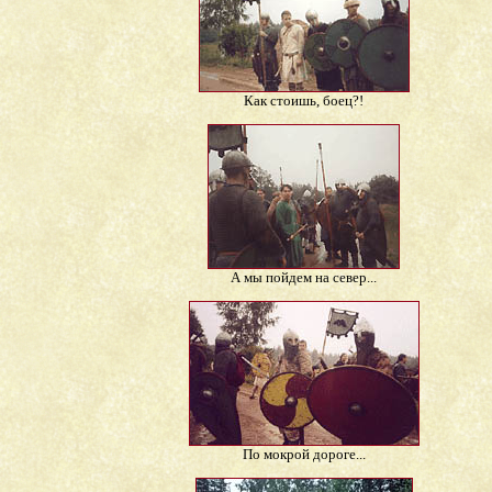
Как стоишь, боец?!
А мы пойдем на север...
По мокрой дороге...