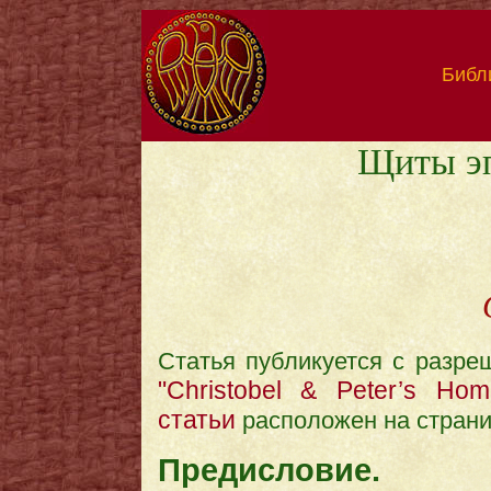
Библ
Щиты эп
Статья публикуется с разре
"Christobel & Peter’s Hom
статьи
расположен на стран
Предисловие.