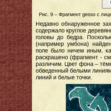
Рис. 9 – Фрагмент gesso с лице
Недавно обнаруженное захо
содержало круглое деревянн
головы до бедра. Посколь
(например умбона) найде
поле было ничем иным, к
раскрашено (фрагмент - см.
различим. Цвет фона – тёмн
обведенный белыми линиям
линий и белые точки.