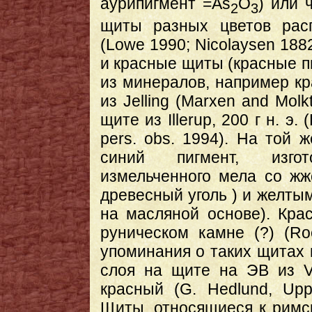
аурипигмент =As
O
) или 
2
3
щиты разных цветов расп
(Lowe 1990; Nicolaysen 18
и красные щиты (красные п
из минералов, например кр
из Jelling (Marxen and Molk
щите из Illerup, 200 г н. э.
pers. obs. 1994). На той 
синий пигмент, изго
измельченного мела со ж
древесный уголь ) и желты
на масляной основе). Кр
руническом камне (?) (Ro
упоминания о таких щитах 
слоя на щите на ЭВ из V
красный (G. Hedlund, Upps
Щиты, относящиеся к римск