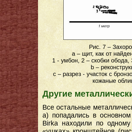
Рис. 7 – Захоро
a – щит, как от найде
1 - умбон, 2 – скобки обода,
b – реконструк
c – разрез - участок с брон
кожаные облиц
Другие металлическ
Все остальные металлически
а) попадались в основном
Birka находили по одному
«ушках» кронштейнов (рис.