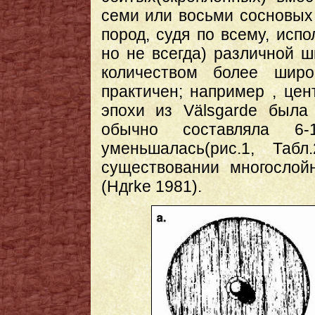
семи или восьми сосновых
пород, судя по всему, исп
но не всегда) различной 
количеством более широ
практичен; например , це
эпохи из Välsgarde была
обычно составляла 6
уменьшалась(рис.1, Табл
существовании многослой
(Hдrke 1981).