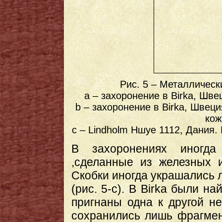
Рис. 5 – Металлическ
a – захоронение в Birka, Шве
b – захоронение в Birka, Швец
кож
c – Lindholm Hшye 1112, Дания.
В захоронениях иногда
,сделанные из железных и
Скобки иногда украшались 
(рис. 5-c). В Birka были н
пригнаны одна к другой не
сохранились лишь фрагмен