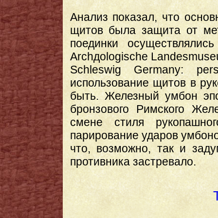
Анализ показал, что осно
щитов была защита от мет
поединки осуществлялись 
Archдologische Landesmuseum
Schleswig Germany: pe
использование щитов в ру
быть. Железный умбон эпо
бронзового Римского Жел
смене стиля рукопашно
парирование ударов умбоно
что, возможно, так и зад
противника застревало.