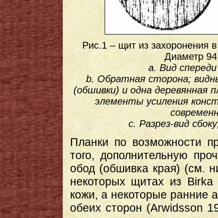
Рис.1 – щит из захоронения в
Диаметр 94 
а. Вид спереди
b. Обратная сторона; видн
(обшивки) и одна деревянная 
элементы усиления конст
современ
с. Разрез-вид сбок
Планки по возможности пр
того, дополнительную про
обод (обшивка края) (см. н
некоторых щитах из Birka
кожи, а некоторые ранние 
обеих сторон (Arwidsson 19