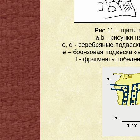
Рис.11 – щиты 
a,b - рисунки н
c, d - серебряные подвеск
e – бронзовая подвеска «в
f - фрагменты гобелен