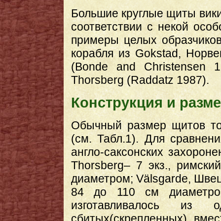
Большие круглые щиты викин
соответствии с некой осо
примеры целых образчиков 
корабля из Gokstad, Норвеги
(Bonde and Christensen 
Thorsberg (Raddatz 1987).
Конструкция и разм
Обычный размер щитов то
(см. Табл.1). Для сравне
англо-саксонских захоронен
Thorsberg– 7 экз., римск
диаметром; Välsgarde, Швеци
84 до 110 см диаметро
изготавливалось из о
сбитых(скрепленных) вме