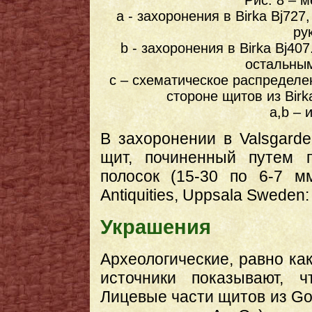
Рис. 8 – 
a - захоронения в Birka Bj72
ру
b - захоронения в Birka Bj4
остальным
c – схематическое распределе
стороне щитов из Birk
a,b – 
В захоронении в Valsgard
щит, починенный путем 
полосок (15-30 по 6-7 м
Antiquities, Uppsala Sweden: 
Украшения
Археологические, равно ка
источники показывают, 
Лицевые части щитов из Go