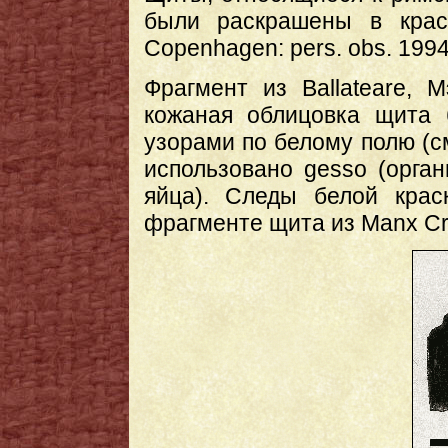
были раскрашены в красн
Copenhagen: pers. obs. 1994
Фрагмент из Ballateare, 
кожаная облицовка щита 
узорами по белому полю (см
использовано gesso (орган
яйца). Следы белой кра
фрагменте щита из Manx Cro