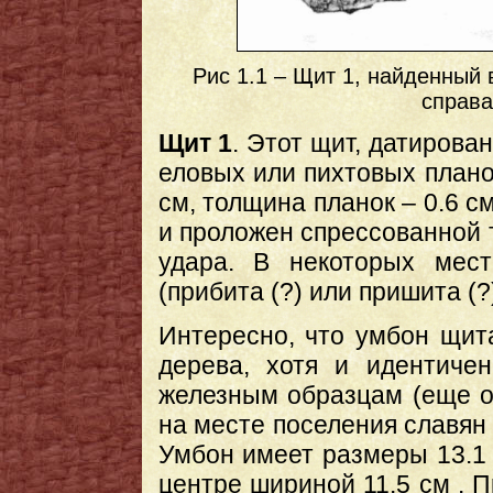
Рис 1.1 – Щит 1, найденный 
справа
Щит 1
. Этот щит, датирова
еловых или пихтовых планок
см, толщина планок – 0.6 с
и проложен спрессованной 
удара. В некоторых мес
(прибита (?) или пришита (?)
Интересно, что умбон щит
дерева, хотя и идентич
железным образцам (еще 
на месте поселения славян
Умбон имеет размеры 13.1 
центре шириной 11.5 см . 