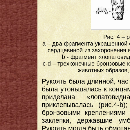
Рис. 4 – 
a – два фрагмента украшенной 
сердцевиной из захоронения 
b - фрагмент «лопатовид
c-d – трехконечные бронзовые 
животных образов, 
Рукоять была длинной, час
была утоньшалась к концам
приделана «лопатовид
приклепывалась (рис.4-b
бронзовыми креплениями (
заклепки, державшие умб
Рукоять могла быть обмотан