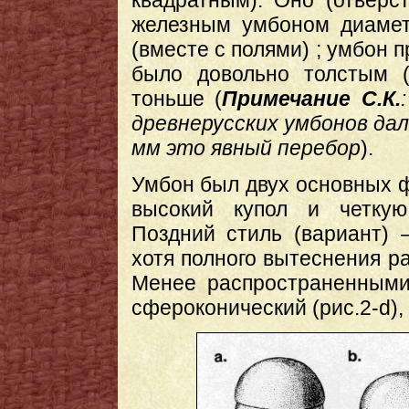
квадратным). Оно (отверс
железным умбоном диамет
(вместе с полями) ; умбон 
было довольно толстым (
тоньше (
Примечание С.К.
древнерусских умбонов дал
мм это явный перебор
).
Умбон был двух основных ф
высокий купол и четкую 
Поздний стиль (вариант) –
хотя полного вытеснения р
Менее распространенными 
сфероконический (рис.2-d),