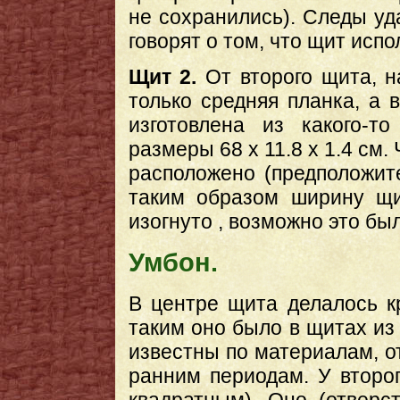
не сохранились). Следы уд
говорят о том, что щит исп
Щит 2.
От второго щита, н
только средняя планка, а 
изготовлена из какого-т
размеры 68 х 11.8 х 1.4 см.
расположено (предположите
таким образом ширину щи
изогнуто , возможно это бы
Умбон.
В центре щита делалось к
таким оно было в щитах из
известны по материалам, о
ранним периодам. У второ