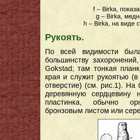
f – Birka, пока
g – Birka, мед
h – Birka, на виде 
Рукоять.
По всей видимости была
большинству захоронений,
Gokstad; там тонкая план
края и служит рукоятью (в
отверстие) (см. рис.1). Н
деревянную сердцевину н
пластинка, обычно орн
бронзовым листом или сере