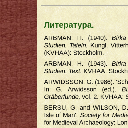
Литература.
ARBMAN, H. (1940).
Birka
Studien. Tafeln.
Kungl. Vitterh
(KVHAA): Stockholm.
ARBMAN, H. (1943).
Birka
Studien. Text.
KVHAA: Stockh
ARWIDSSON, G. (1986). 'Schi
In: G. Arwidsson (ed.).
B
Gräberfunde,
vol. 2. KVHAA: 
BERSU, G. and WILSON, D.M.
Isle of Man'.
Society for Medi
for Medieval Archaeology: Lon