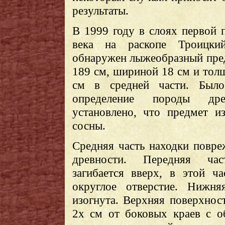
результаты.
В 1999 году в слоях первой 
века на раскопе Троицк
обнаружен лыжеобразный пре
189 см, шириной 18 см и тол
см в средней части. Было
определение породы др
установлено, что предмет из
сосны.
Средняя часть находки повре
древности. Передняя ча
загибается вверх, в этой ча
округлое отверстие. Нижня
изогнута. Верхняя поверхнос
2х см от боковых краев с о