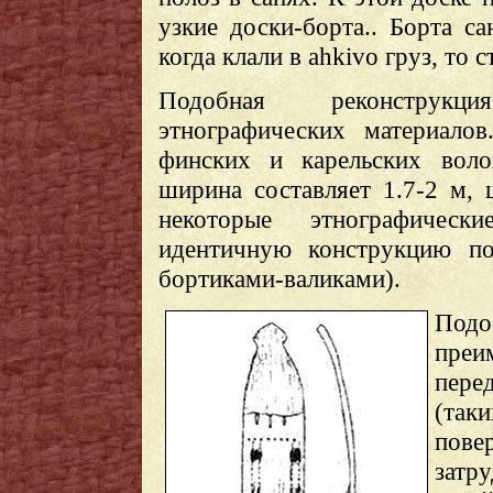
узкие доски-борта.. Борта с
когда клали в ahkivo груз, то 
Подобная реконструкц
этнографических материалов
финских и карельских воло
ширина составляет 1.7-2 м, 
некоторые этнографичес
идентичную конструкцию по
бортиками-валиками).
Под
преи
пере
(так
пове
затр