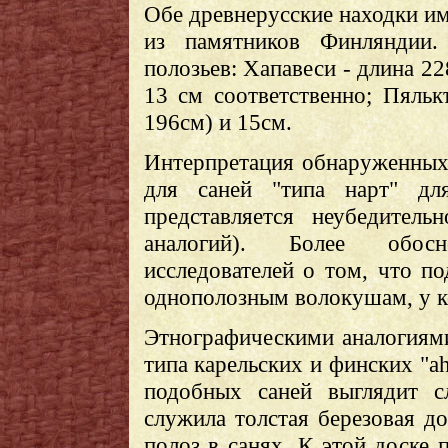
Обе древнерусские находки и
из памятников Финляндии.
полозьев: Хапавеси - длина 22
13 см соответственно; Пяльк
196см) и 15см.
Интерпретация обнаруженных 
для саней "типа нарт" дл
представляется неубедитель
аналогий). Более обосн
исследователей о том, что п
однополозным волокушам, у к
Этнографическими аналогиям
типа карельских и финских "ahk
подобных саней выглядит 
служила толстая березовая до
полоз в санях. К этой доске