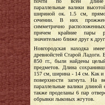
почти по всей длине 
параллельные валики высото
шириной ок. 1.5 см, прямо
сечении. В них прожж
симметрично расположенных
причем крайние пары ра
значительно ближе друг к друг
Новгородская находка имее
древнойстей Старой Ладоги. 
850 гг., были найдены целы
предметов. Длина сохранивш
157 см, ширина - 14 см. Как и
поверхности загнута. На в
параллельные валики длиной 
также проделаны 6 пар отвер
обрывки лыковых жгутов.