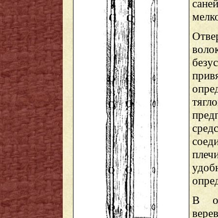
сан
мелко
Отве
вол
без
при
опре
тяг
пред
средс
соед
плеч
удоб
опред
В от
вере